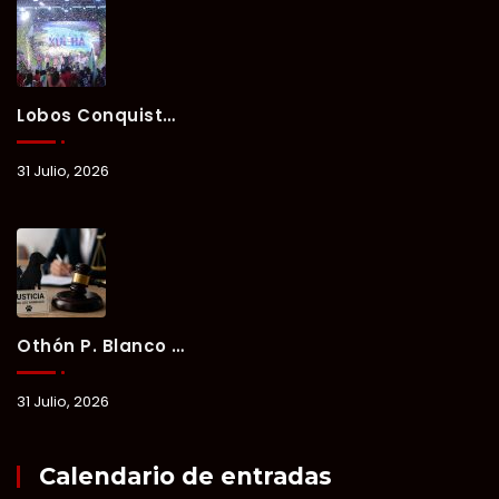
Lobos Conquista La Primera Competencia Del Verano Xul-Há 2026 En Una Noche Llena De Talento Y Energía.
31 Julio, 2026
Othón P. Blanco Refrenda Su Compromiso Contra El Maltrato Animal: Vinculan A Proceso A Presunto Responsable Tras Denuncia Del Ayuntamiento.
31 Julio, 2026
Calendario de entradas