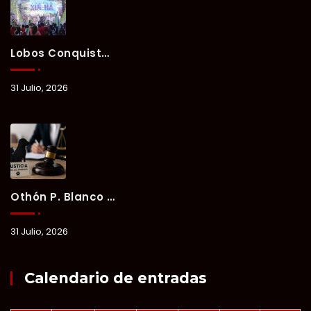
Lobos Conquista La Primera Competencia Del Verano Xul-Há 2026 En Una Noche Llena De Talento Y Energía.
31 Julio, 2026
Othón P. Blanco Refrenda Su Compromiso Contra El Maltrato Animal: Vinculan A Proceso A Presunto Responsable Tras Denuncia Del Ayuntamiento.
31 Julio, 2026
Calendario de entradas