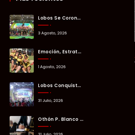
Lobos Se Corona Campeón Del Verano Xul-Há 2026 Tras Tres Días De Intensa Competencia.
3 Agosto, 2026
Emoción, Estrategia Y Trabajo En Equipo Marcan El Segundo Día Del Verano Xul-Há 2026.
1 Agosto, 2026
Lobos Conquista La Primera Competencia Del Verano Xul-Há 2026 En Una Noche Llena De Talento Y Energía.
31 Julio, 2026
Othón P. Blanco Refrenda Su Compromiso Contra El Maltrato Animal: Vinculan A Proceso A Presunto Responsable Tras Denuncia Del Ayuntamiento.
31 Julio, 2026