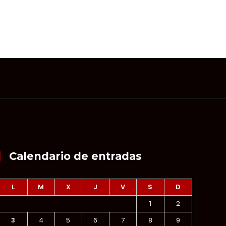
Calendario de entradas
L
M
X
J
V
S
D
1
2
3
4
5
6
7
8
9